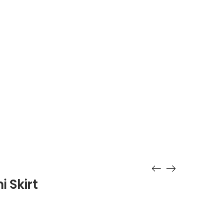
k
Szolgáltatások
Árak
Kapcsolat
i Skirt