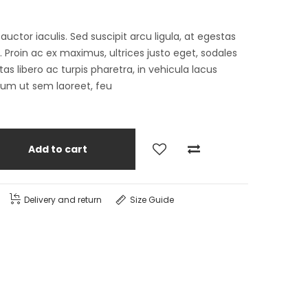
tor iaculis. Sed suscipit arcu ligula, at egestas
Proin ac ex maximus, ultrices justo eget, sodales
as libero ac turpis pharetra, in vehicula lacus
lum ut sem laoreet, feu
Add to cart
Delivery and return
Size Guide