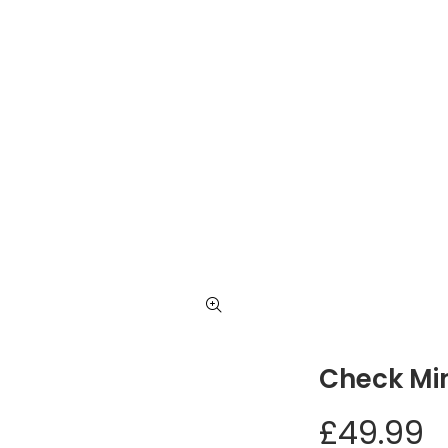
Nyitólap
Rólun
Check Mini Skirt
Check Min
£
49.99