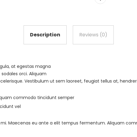
Description
Reviews (0)
igula, at egestas magna
, sodales orci. Aliquam
scelerisque. Vestibulum ut sem laoreet, feugiat tellus at, hendreri
liquam commodo tincidunt semper
cidunt vel
 ac mi. Maecenas eu ante a elit tempus fermentum. Aliquam co