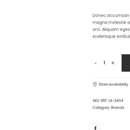
Donec accumsan auc
magna molestie a. 
orci. Aliquam egest
scelerisque estibu
-
+
Store availability
SKU:
REF. LA-3404
Category:
Brands