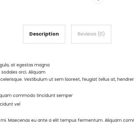
Description
Reviews (0)
igula, at egestas magna
, sodales orci. Aliquam
scelerisque. Vestibulum ut sem laoreet, feugiat tellus at, hendreri
liquam commodo tincidunt semper
cidunt vel
 ac mi. Maecenas eu ante a elit tempus fermentum. Aliquam co