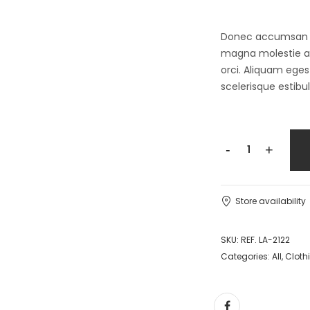
Donec accumsan auc
magna molestie a. 
orci. Aliquam egest
scelerisque estibu
-
+
Store availability
SKU:
REF. LA-2122
Categories:
All
,
Cloth