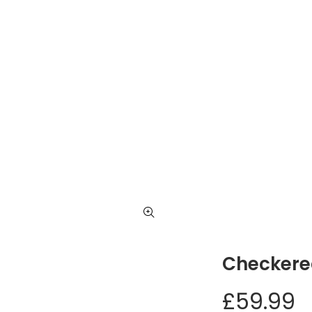
Nyitólap
Rólun
heckered wool-blend co
Checkere
£
59.99