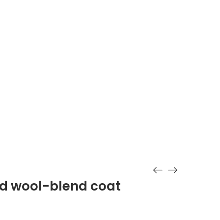
k
Szolgáltatások
Árak
Kapcsolat
at
d wool-blend coat