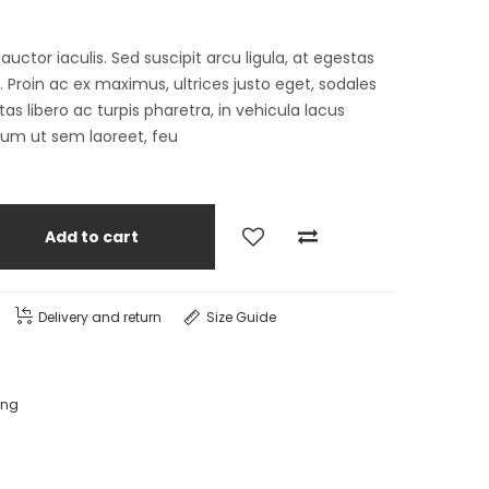
tor iaculis. Sed suscipit arcu ligula, at egestas
Proin ac ex maximus, ultrices justo eget, sodales
as libero ac turpis pharetra, in vehicula lacus
lum ut sem laoreet, feu
Add to cart
Delivery and return
Size Guide
ing