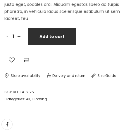
justo eget, sodales orci. Aliquam egestas libero ac turpis
pharetra, in vehicula lacus scelerisque estibulum ut sem
laoreet, feu
-
+
Add to cart
Store availability
Delivery and return
Size Guide
SKU:
REF. LA-2125
Categories:
All
,
Clothing